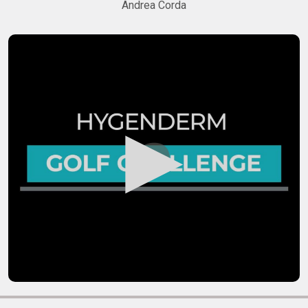
Andrea Corda
▶